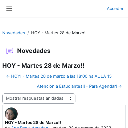
Salta al contenido principal
Acceder
Panel lateral
Novedades
HOY - Martes 28 de Marzo!!
Novedades
HOY - Martes 28 de Marzo!!
← HOY! - Martes 28 de marzo a las 18:00 hs AULA 15
Atención a Estudiantes!! - Para Agendar! →
Mostrar modo
HOY - Martes 28 de Marzo!!
Número de respuestas: 0
de
Ana Paola Amadeo
-
martes, 28 de marzo de 2023,