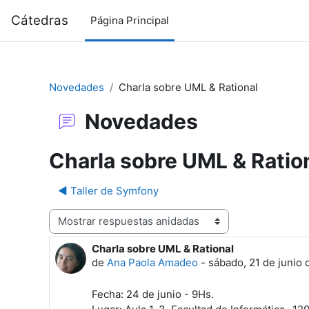
Salta al contenido principal
Cátedras
Página Principal
Novedades
Charla sobre UML & Rational
Novedades
Charla sobre UML & Ratio
◀︎ Taller de Symfony
Mostrar modo
Charla sobre UML & Rational
Número de respuestas: 0
de
Ana Paola Amadeo
-
sábado, 21 de junio 
Fecha: 24 de junio - 9Hs.