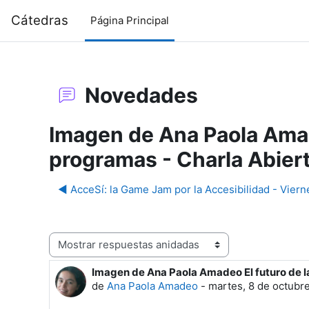
Salta al contenido principal
Cátedras
Página Principal
Novedades
Imagen de Ana Paola Amad
programas - Charla Abiert
◀︎ AcceSí: la Game Jam por la Accesibilidad - Vierne
Mostrar modo
Imagen de Ana Paola Amadeo El futuro de la
Número de respuestas: 0
de
Ana Paola Amadeo
-
martes, 8 de octubre