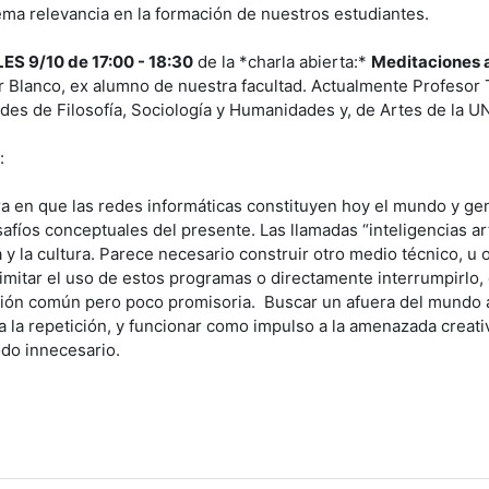
ema relevancia en la formación de nuestros estudiantes.
S 9/10 de 17:00 - 18:30
de la *charla abierta:*
Meditaciones al
ier Blanco, ex alumno de nuestra facultad. Actualmente Profesor
tades de Filosofía, Sociología y Humanidades y, de Artes de la U
:
a en que las redes informáticas constituyen hoy el mundo y gen
safíos conceptuales del presente. Las llamadas “inteligencias a
 y la cultura. Parece necesario construir otro medio técnico, u ot
 Limitar el uso de estos programas o directamente interrumpirlo
ión común pero poco promisoria. Buscar un afuera del mundo al
a la repetición, y funcionar como impulso a la amenazada crea
todo innecesario.