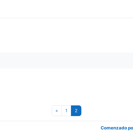
 los foros
Página anterior
Página 1
Página 2
«
1
2
Comenzado po