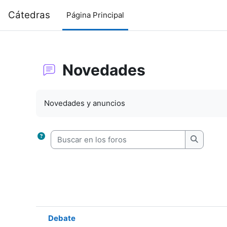
Salta al contenido principal
Cátedras
Página Principal
Novedades
Requisitos de finalización
Novedades y anuncios
Buscar en los foros
Buscar en
Debate