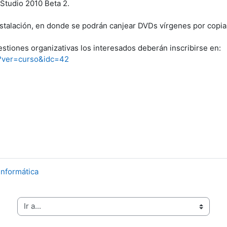
Studio 2010 Beta 2.
e instalación, en donde se podrán canjear DVDs vírgenes por cop
uestiones organizativas los interesados deberán inscribirse en:
hp?ver=curso&idc=42
Informática
Ir a...