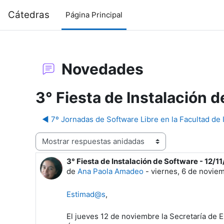
Salta al contenido principal
Cátedras
Página Principal
Novedades
3° Fiesta de Instalación 
◀︎ 7º Jornadas de Software Libre en la Facultad de 
Mostrar modo
3° Fiesta de Instalación de Software - 12/1
Número de respuestas: 0
de
Ana Paola Amadeo
-
viernes, 6 de novie
Estimad@s
,
El jueves 12 de noviembre la Secretaría de E