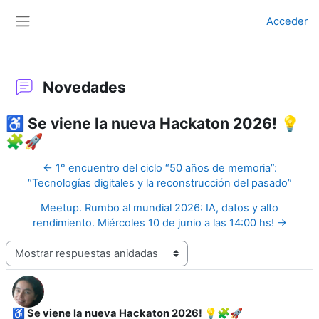
Salta al contenido principal
Acceder
Panel lateral
Novedades
♿ Se viene la nueva Hackaton 2026! 💡
🧩🚀
← 1° encuentro del ciclo “50 años de memoria”:
“Tecnologías digitales y la reconstrucción del pasado”
Meetup. Rumbo al mundial 2026: IA, datos y alto
rendimiento. Miércoles 10 de junio a las 14:00 hs! →
Mostrar modo
♿ Se viene la nueva Hackaton 2026! 💡🧩🚀
Número de respuestas: 0