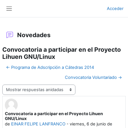
Salta al contenido principal
Acceder
Panel lateral
Novedades
Convocatoria a participar en el Proyecto
Lihuen GNU/Linux
← Programa de Adscripción a Cátedras 2014
Convocatoria Voluntariado →
Mostrar modo
Convocatoria a participar en el Proyecto Lihuen
Número de respuestas: 0
GNU/Linux
de
EINAR FELIPE LANFRANCO
-
viernes, 6 de junio de