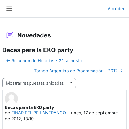
Salta al contenido principal
Acceder
Panel lateral
Novedades
Becas para la EKO party
← Resumen de Horarios - 2° semestre
Torneo Argentino de Programación - 2012 →
Mostrar modo
Becas para la EKO party
Número de respuestas: 0
de
EINAR FELIPE LANFRANCO
-
lunes, 17 de septiembre
de 2012, 13:19